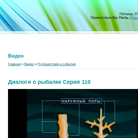
Пятница, 07
Приветствую Вас
Гость
|
Рег
Видео
Главная
»
Видео
»
Путешествия и события
Диалоги о рыбалке Серия 110