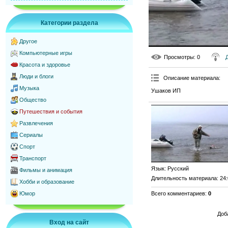
Категории раздела
Другое
Компьютерные игры
Просмотры
: 0
Красота и здоровье
Люди и блоги
Описание материала
:
Музыка
Ушаков ИП
Общество
Путешествия и события
Развлечения
Сериалы
Спорт
Транспорт
Язык
: Русский
Фильмы и анимация
Длительность материала
: 24
Хобби и образование
Всего комментариев
:
0
Юмор
Доб
Вход на сайт