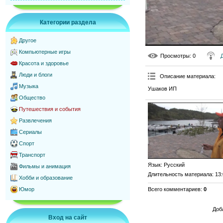
Категории раздела
Другое
Компьютерные игры
Просмотры
: 0
Красота и здоровье
Люди и блоги
Описание материала
:
Музыка
Ушаков ИП
Общество
Путешествия и события
Развлечения
Сериалы
Спорт
Транспорт
Язык
: Русский
Фильмы и анимация
Длительность материала
: 13
Хобби и образование
Всего комментариев
:
0
Юмор
Доб
Вход на сайт