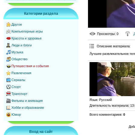
Категории раздела
Другое
Компьютерные игры
Просмотры
: 0
Красота и здоровье
Люди и блоги
Описание материала
:
Музыка
Лучшее развлекательное тел
Общество
Путешествия и события
Развлечения
Сериалы
Спорт
Транспорт
Язык
: Русский
Фильмы и анимация
Длительность материала
: 13
Хобби и образование
Всего комментариев
:
0
Юмор
Доб
Вход на сайт