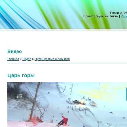
Пятница, 07
Приветствую Вас
Гость
|
Рег
Видео
Главная
»
Видео
»
Путешествия и события
Царь горы