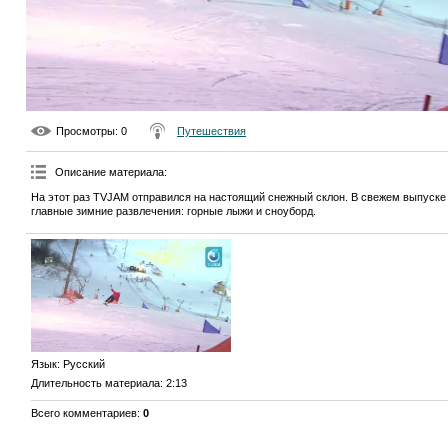
Просмотры
: 0
Путешествия
Описание материала
:
На этот раз TVJAM отправился на настоящий снежный склон. В свежем выпуске 
главные зимние развлечения: горные лыжи и сноуборд.
Язык
: Русский
Длительность материала
: 2:13
Всего комментариев
:
0