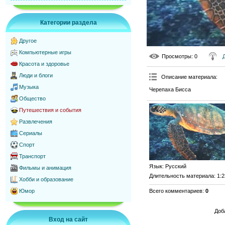
Категории раздела
Другое
Компьютерные игры
Просмотры
: 0
Красота и здоровье
Люди и блоги
Описание материала
:
Музыка
Черепаха Бисса
Общество
Путешествия и события
Развлечения
Сериалы
Спорт
Транспорт
Язык
: Русский
Фильмы и анимация
Длительность материала
: 1:
Хобби и образование
Всего комментариев
:
0
Юмор
Доб
Вход на сайт