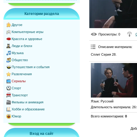
Категории раздела
Другое
Компьютерные игры
Просмотры
: 0
Красота и здоровье
Люди и блоги
Описание материала
:
Музыка
Сплит Серия 28.
Общество
Путешествия и события
Развлечения
Сериалы
Спорт
Транспорт
Язык
: Русский
Фильмы и анимация
Длительность материала
: 26
Хобби и образование
Всего комментариев
:
0
Юмор
Доб
Вход на сайт