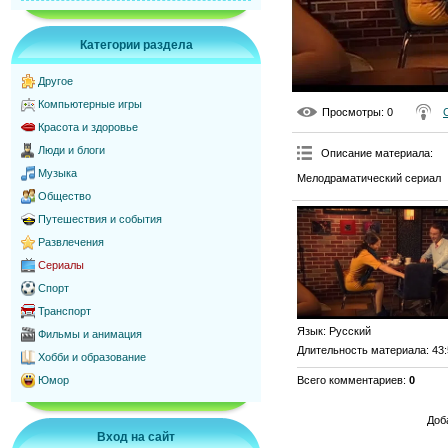
Категории раздела
Другое
Компьютерные игры
Просмотры
: 0
Красота и здоровье
Люди и блоги
Описание материала
:
Музыка
Мелодраматический сериал
Общество
Путешествия и события
Развлечения
Сериалы
Спорт
Транспорт
Язык
: Русский
Фильмы и анимация
Длительность материала
: 43
Хобби и образование
Всего комментариев
:
0
Юмор
Доб
Вход на сайт