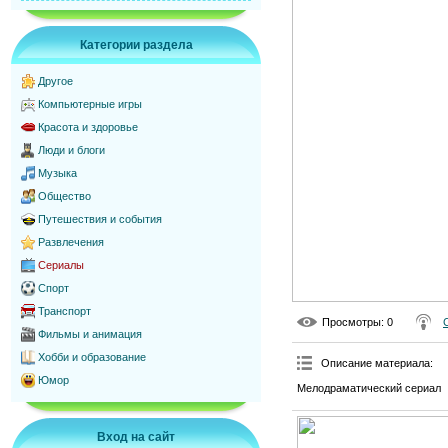
Категории раздела
Другое
Компьютерные игры
Красота и здоровье
Люди и блоги
Музыка
Общество
Путешествия и события
Развлечения
Сериалы
Спорт
Транспорт
Просмотры
: 0
Фильмы и анимация
Хобби и образование
Описание материала
:
Юмор
Мелодраматический сериал
Вход на сайт