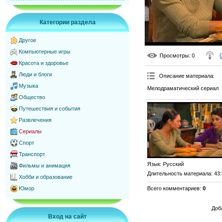
Категории раздела
Другое
Компьютерные игры
Просмотры
: 0
Красота и здоровье
Люди и блоги
Описание материала
:
Музыка
Мелодраматический сериал
Общество
Путешествия и события
Развлечения
Сериалы
Спорт
Транспорт
Язык
: Русский
Фильмы и анимация
Длительность материала
: 43
Хобби и образование
Всего комментариев
:
0
Юмор
Доб
Вход на сайт