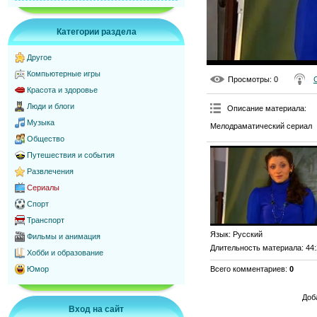
Категории раздела
Другое
Компьютерные игры
Просмотры
: 0
Красота и здоровье
Люди и блоги
Описание материала
:
Музыка
Мелодраматический сериал
Общество
Путешествия и события
Развлечения
Сериалы
Спорт
Транспорт
Язык
: Русский
Фильмы и анимация
Длительность материала
: 44
Хобби и образование
Всего комментариев
:
0
Юмор
Доб
Вход на сайт