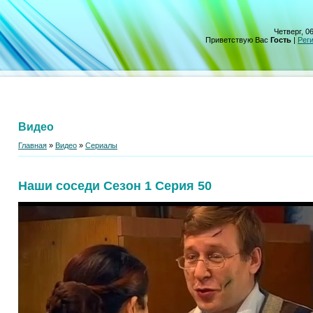
Четверг, 06
Приветствую Вас
Гость
|
Рег
Видео
Главная
»
Видео
»
Сериалы
Наши соседи Сезон 1 Серия 50