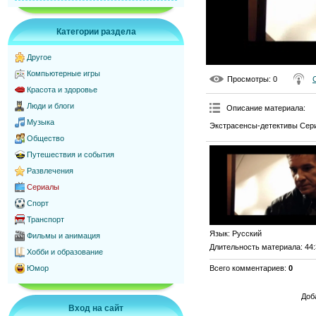
Категории раздела
Другое
Компьютерные игры
Просмотры
: 0
Красота и здоровье
Люди и блоги
Описание материала
:
Музыка
Экстрасенсы-детективы Сери
Общество
Путешествия и события
Развлечения
Сериалы
Спорт
Транспорт
Язык
: Русский
Фильмы и анимация
Длительность материала
: 44
Хобби и образование
Всего комментариев
:
0
Юмор
Доб
Вход на сайт