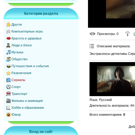
Категории раздела
Другое
Компьютерные игры
Просмотры
: 0
Красота и здоровье
Люди и блоги
Описание материала
:
Музыка
Экстрасенсы-детективы Сери
Общество
Путешествия и события
Развлечения
Сериалы
Спорт
Транспорт
Язык
: Русский
Фильмы и анимация
Длительность материала
: 44
Хобби и образование
Всего комментариев
:
0
Юмор
Доб
Вход на сайт