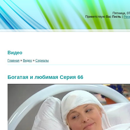
Пятница, 07
Приветствую Вас
Гость
|
Рег
Видео
Главная
»
Видео
»
Сериалы
Богатая и любимая Серия 66