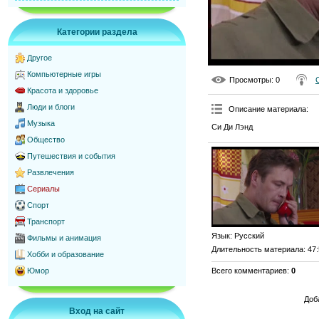
Категории раздела
Другое
Компьютерные игры
Просмотры
: 0
Красота и здоровье
Люди и блоги
Описание материала
:
Музыка
Си Ди Лэнд
Общество
Путешествия и события
Развлечения
Сериалы
Спорт
Транспорт
Язык
: Русский
Фильмы и анимация
Длительность материала
: 47
Хобби и образование
Всего комментариев
:
0
Юмор
Доб
Вход на сайт