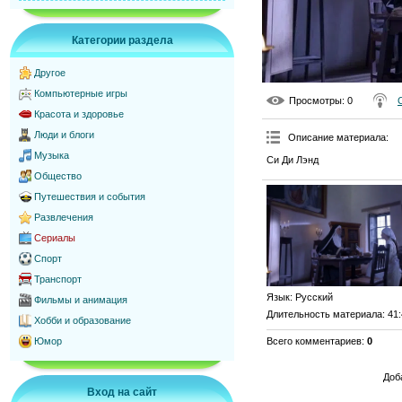
Категории раздела
Другое
Компьютерные игры
Просмотры
: 0
Красота и здоровье
Люди и блоги
Описание материала
:
Музыка
Си Ди Лэнд
Общество
Путешествия и события
Развлечения
Сериалы
Спорт
Транспорт
Язык
: Русский
Фильмы и анимация
Длительность материала
: 41
Хобби и образование
Всего комментариев
:
0
Юмор
Доб
Вход на сайт