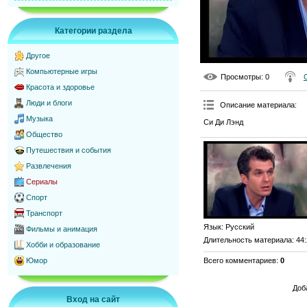
Категории раздела
Другое
Компьютерные игры
Просмотры
: 0
Красота и здоровье
Люди и блоги
Описание материала
:
Музыка
Си Ди Лэнд
Общество
Путешествия и события
Развлечения
Сериалы
Спорт
Транспорт
Язык
: Русский
Фильмы и анимация
Длительность материала
: 44
Хобби и образование
Всего комментариев
:
0
Юмор
Доб
Вход на сайт