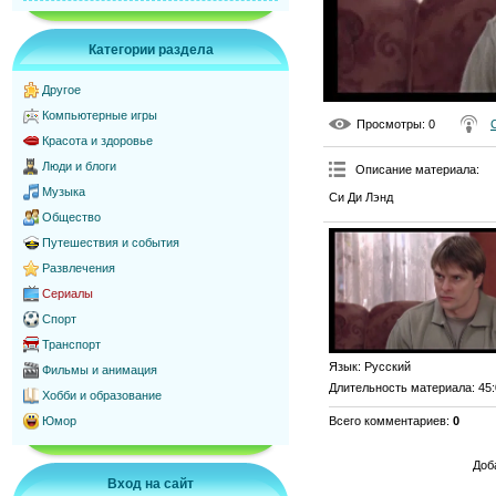
Категории раздела
Другое
Компьютерные игры
Просмотры
: 0
Красота и здоровье
Люди и блоги
Описание материала
:
Музыка
Си Ди Лэнд
Общество
Путешествия и события
Развлечения
Сериалы
Спорт
Транспорт
Язык
: Русский
Фильмы и анимация
Длительность материала
: 45
Хобби и образование
Всего комментариев
:
0
Юмор
Доб
Вход на сайт