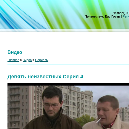
Четверг, 06
Приветствую Вас
Гость
|
Рег
Видео
Главная
»
Видео
»
Сериалы
Девять неизвестных Серия 4