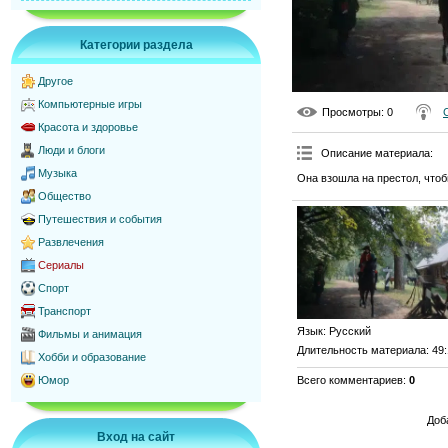
Категории раздела
Другое
Компьютерные игры
Просмотры
: 0
Красота и здоровье
Люди и блоги
Описание материала
:
Музыка
Она взошла на престол, чтоб
Общество
Путешествия и события
Развлечения
Сериалы
Спорт
Транспорт
Язык
: Русский
Фильмы и анимация
Длительность материала
: 49
Хобби и образование
Всего комментариев
:
0
Юмор
Доб
Вход на сайт