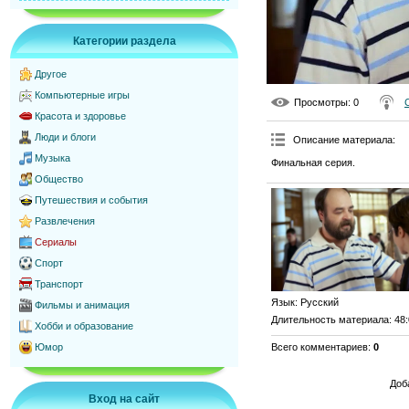
Категории раздела
Другое
Компьютерные игры
Просмотры
: 0
Красота и здоровье
Люди и блоги
Описание материала
:
Музыка
Финальная серия.
Общество
Путешествия и события
Развлечения
Сериалы
Спорт
Транспорт
Язык
: Русский
Фильмы и анимация
Длительность материала
: 48
Хобби и образование
Всего комментариев
:
0
Юмор
Доб
Вход на сайт