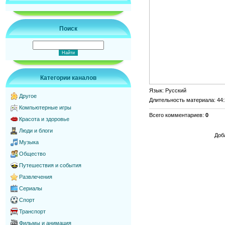
Поиск
Категории каналов
Язык
: Русский
Другое
Длительность материала
: 44
Компьютерные игры
Всего комментариев
:
0
Красота и здоровье
Люди и блоги
Доб
Музыка
Общество
Путешествия и события
Развлечения
Сериалы
Спорт
Транспорт
Фильмы и анимация