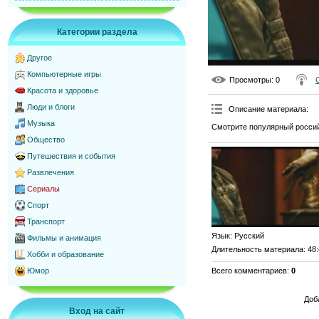
Категории раздела
Другое
Компьютерные игры
Просмотры
: 0
Красота и здоровье
Люди и блоги
Описание материала
:
Музыка
Смотрите популярный россий
Общество
Путешествия и события
Развлечения
Сериалы
Спорт
Транспорт
Язык
: Русский
Фильмы и анимация
Длительность материала
: 48
Хобби и образование
Всего комментариев
:
0
Юмор
Доб
Вход на сайт