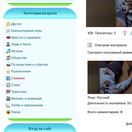
Категории раздела
Другое
Компьютерные игры
Просмотры
: 0
Красота и здоровье
Люди и блоги
Описание материала
:
Музыка
Смотрите популярный кримин
Общество
Путешествия и события
Развлечения
Сериалы
Спорт
Транспорт
Язык
: Русский
Фильмы и анимация
Длительность материала
: 50
Хобби и образование
Всего комментариев
:
0
Юмор
Доб
Вход на сайт