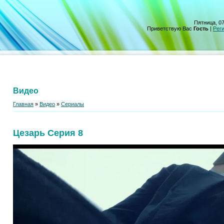
Пятница, 07
Приветствую Вас
Гость
|
Рег
Видео
Главная
»
Видео
»
Сериалы
Цезарь Серия 8