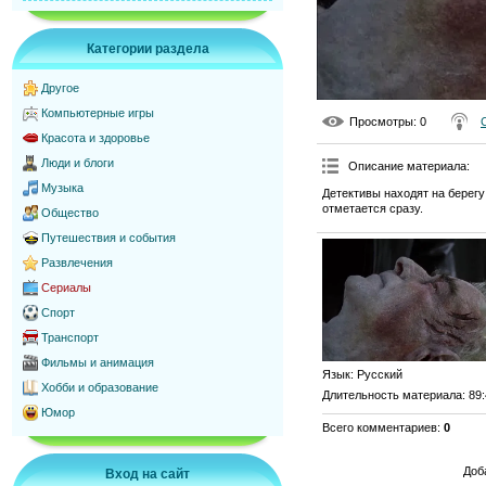
Категории раздела
Другое
Компьютерные игры
Просмотры
: 0
Красота и здоровье
Люди и блоги
Описание материала
:
Музыка
Детективы находят на берегу
отметается сразу.
Общество
Путешествия и события
Развлечения
Сериалы
Спорт
Транспорт
Фильмы и анимация
Язык
: Русский
Хобби и образование
Длительность материала
: 89
Юмор
Всего комментариев
:
0
Доб
Вход на сайт