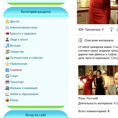
Категории раздела
Другое
Компьютерные игры
Просмотры
: 0
Красота и здоровье
Люди и блоги
Описание материала
:
Музыка
«У меня шикарная мама. У не
соответствуют модным тренд
Общество
дарили нам джинсы и туфли, 
Путешествия и события
цель просто нереально. Сего
Развлечения
Сериалы
Спорт
Транспорт
Фильмы и анимация
Хобби и образование
Язык
: Русский
Юмор
Длительность материала
: 4:
Всего комментариев
:
0
Вход на сайт