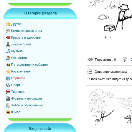
Категории раздела
Другое
Компьютерные игры
Красота и здоровье
Люди и блоги
Музыка
Общество
Просмотры
: 0
Путешествия и события
Развлечения
Описание материала
:
Сериалы
Рыбак охотника видит из дале
Спорт
Транспорт
Фильмы и анимация
Хобби и образование
Юмор
Вход на сайт