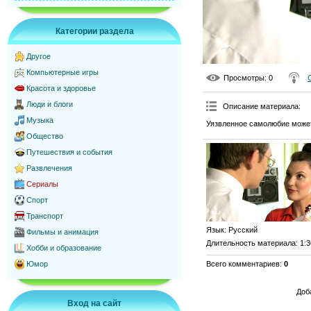
Категории раздела
Другое
Компьютерные игры
Просмотры
: 0
Красота и здоровье
Люди и блоги
Описание материала
:
Музыка
Уязвленное самолюбие может
Общество
Путешествия и события
Развлечения
Сериалы
Спорт
Транспорт
Язык
: Русский
Фильмы и анимация
Длительность материала
: 1:
Хобби и образование
Всего комментариев
:
0
Юмор
Доб
Вход на сайт