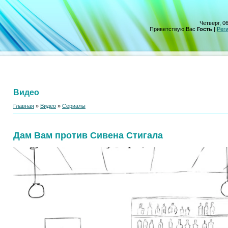
Четверг, 06
Приветствую Вас
Гость
|
Рег
Видео
Главная
»
Видео
»
Сериалы
Дам Вам против Сивена Стигала