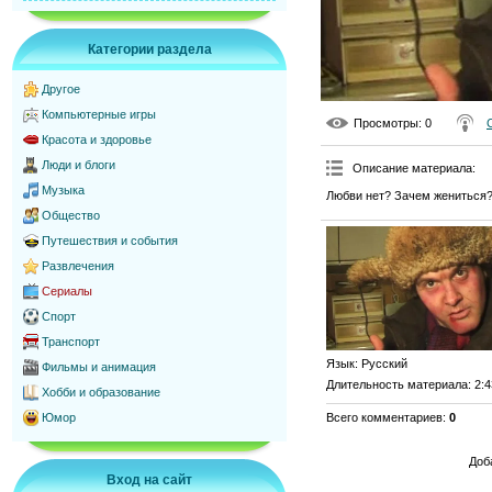
Категории раздела
Другое
Компьютерные игры
Просмотры
: 0
Красота и здоровье
Люди и блоги
Описание материала
:
Музыка
Любви нет? Зачем жениться?
Общество
Путешествия и события
Развлечения
Сериалы
Спорт
Транспорт
Язык
: Русский
Фильмы и анимация
Длительность материала
: 2:
Хобби и образование
Всего комментариев
:
0
Юмор
Доб
Вход на сайт