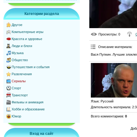
Категории раздела
Другое
Компьютерные игры
Просмотры
: 0
Красота и здоровье
Люди и блоги
Описание материала
:
Музыка
Вася Пупкин. Лучшие злоклю
Общество
Путешествия и события
Развлечения
Сериалы
Спорт
Транспорт
Язык
: Русский
Фильмы и анимация
Длительность материала
: 2:
Хобби и образование
Всего комментариев
:
0
Юмор
Доб
Вход на сайт