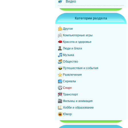
Видео
Категории раздела
Другое
Компьютерные игры
Красота и здоровье
Люди и блоги
Музыка
Общество
Путешествия и события
Развлечения
Сериалы
Спорт
Транспорт
Фильмы и анимация
Хобби и образование
Юмор