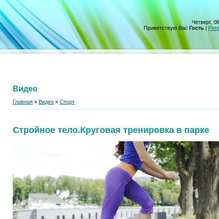
Четверг, 06
Приветствую Вас
Гость
|
Рег
Видео
Главная
»
Видео
»
Спорт
Стройное тело.Круговая тренировка в парке