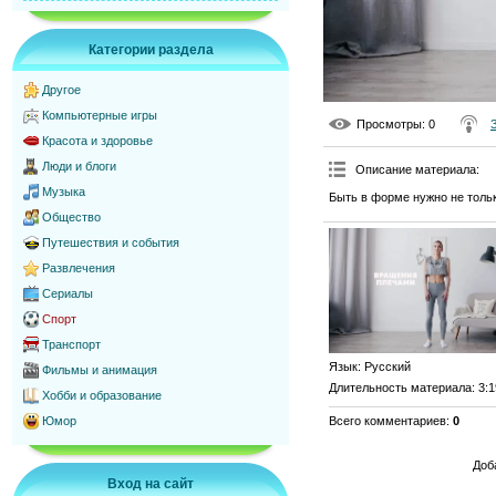
Категории раздела
Другое
Компьютерные игры
Просмотры
: 0
Красота и здоровье
Люди и блоги
Описание материала
:
Музыка
Быть в форме нужно не толь
Общество
Путешествия и события
Развлечения
Сериалы
Спорт
Транспорт
Язык
: Русский
Фильмы и анимация
Длительность материала
: 3:
Хобби и образование
Всего комментариев
:
0
Юмор
Доб
Вход на сайт