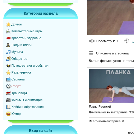
Категории раздела
Другое
Компьютерные игры
Красота и здоровье
Просмотры
: 0
Люди и блоги
Музыка
Описание материала
:
Общество
Быть в форме нужно не толь
Путешествия и события
Развлечения
Сериалы
Спорт
Транспорт
Фильмы и анимация
Язык
: Русский
Хобби и образование
Длительность материала
: 3:
Юмор
Всего комментариев
:
0
Вход на сайт
Доб