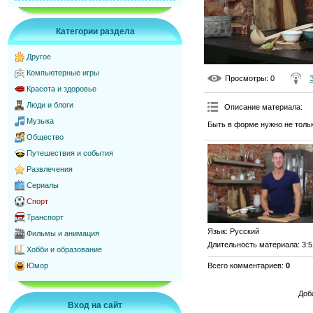
Категории раздела
Другое
Компьютерные игры
Просмотры
: 0
Красота и здоровье
Люди и блоги
Описание материала
:
Музыка
Быть в форме нужно не толь
Общество
Путешествия и события
Развлечения
Сериалы
Спорт
Транспорт
Язык
: Русский
Фильмы и анимация
Длительность материала
: 3:
Хобби и образование
Всего комментариев
:
0
Юмор
Доб
Вход на сайт