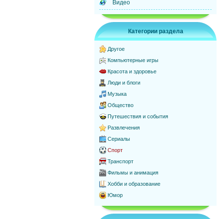
Видео
Категории раздела
Другое
Компьютерные игры
Красота и здоровье
Люди и блоги
Музыка
Общество
Путешествия и события
Развлечения
Сериалы
Спорт
Транспорт
Фильмы и анимация
Хобби и образование
Юмор