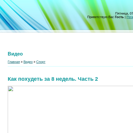
Пятница, 07
Приветствую Вас
Гость
|
Рег
Видео
Главная
»
Видео
»
Спорт
Как похудеть за 8 недель. Часть 2