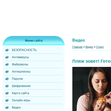
Видео
Меню сайта
Главная
»
Видео
»
Спорт
БЕЗОПАСНОСТЬ
Антивирусы
Пляж зовет! Гото
Файерволы
Антишпионы
Пароли
Шифрование
Карта сайта
Онлайн игры
Видео