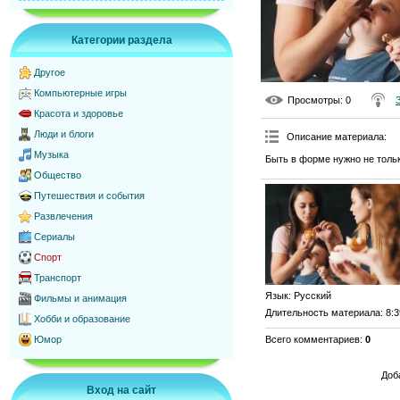
Категории раздела
Другое
Компьютерные игры
Просмотры
: 0
Красота и здоровье
Люди и блоги
Описание материала
:
Музыка
Быть в форме нужно не толь
Общество
Путешествия и события
Развлечения
Сериалы
Спорт
Транспорт
Язык
: Русский
Фильмы и анимация
Длительность материала
: 8:
Хобби и образование
Всего комментариев
:
0
Юмор
Доб
Вход на сайт