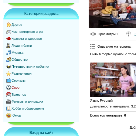
Категории раздела
Другое
Компьютерные игры
Просмотры
: 0
Красота и здоровье
Люди и блоги
Описание материала
:
Музыка
Быть в форме нужно не толь
Общество
Путешествия и события
Развлечения
Сериалы
Спорт
Транспорт
Язык
: Русский
Фильмы и анимация
Длительность материала
: 3:
Хобби и образование
Всего комментариев
:
0
Юмор
Доб
Вход на сайт