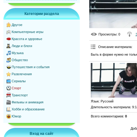
Категории раздела
Другое
Компьютерные игры
Просмотры
: 0
Красота и здоровье
Люди и блоги
Описание материала
:
Музыка
Быть в форме нужно не толь
Общество
Путешествия и события
Развлечения
Сериалы
Спорт
Транспорт
Язык
: Русский
Фильмы и анимация
Длительность материала
: 9:
Хобби и образование
Всего комментариев
:
0
Юмор
Доб
Вход на сайт