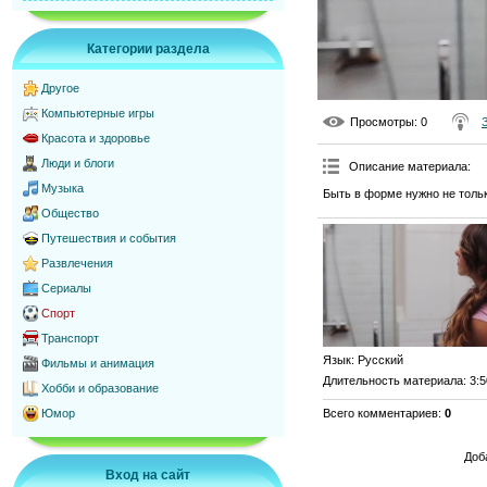
Категории раздела
Другое
Компьютерные игры
Просмотры
: 0
Красота и здоровье
Люди и блоги
Описание материала
:
Музыка
Быть в форме нужно не толь
Общество
Путешествия и события
Развлечения
Сериалы
Спорт
Транспорт
Язык
: Русский
Фильмы и анимация
Длительность материала
: 3:
Хобби и образование
Всего комментариев
:
0
Юмор
Доб
Вход на сайт