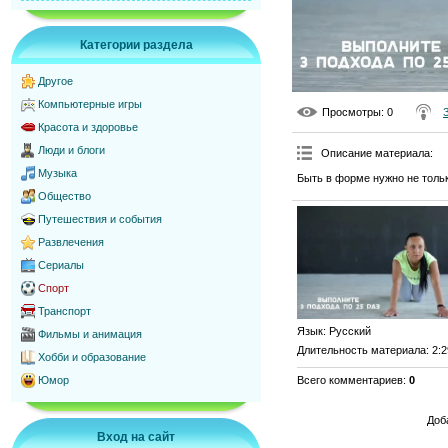
Категории раздела
Другое
Компьютерные игры
Просмотры
: 0
Красота и здоровье
Люди и блоги
Описание материала
:
Музыка
Быть в форме нужно не толь
Общество
Путешествия и события
Развлечения
Сериалы
Спорт
Транспорт
Язык
: Русский
Фильмы и анимация
Длительность материала
: 2:
Хобби и образование
Всего комментариев
:
0
Юмор
Доб
Вход на сайт