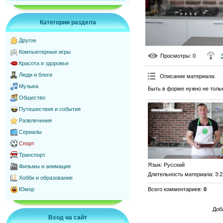
Категории раздела
Другое
Компьютерные игры
Просмотры
: 0
Красота и здоровье
Люди и блоги
Описание материала
:
Музыка
Быть в форме нужно не толь
Общество
Путешествия и события
Развлечения
Сериалы
Спорт
Транспорт
Язык
: Русский
Фильмы и анимация
Длительность материала
: 3:
Хобби и образование
Всего комментариев
:
0
Юмор
Доб
Вход на сайт