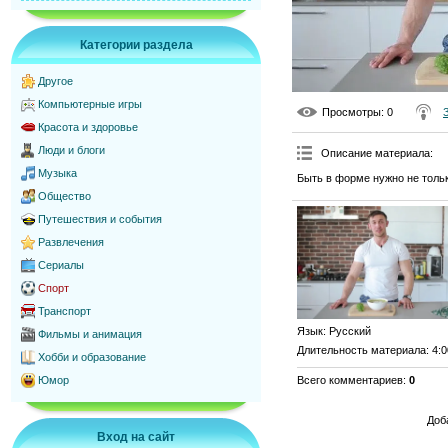
Категории раздела
Другое
Компьютерные игры
Просмотры
: 0
Красота и здоровье
Люди и блоги
Описание материала
:
Музыка
Быть в форме нужно не толь
Общество
Путешествия и события
Развлечения
Сериалы
Спорт
Транспорт
Язык
: Русский
Фильмы и анимация
Длительность материала
: 4:
Хобби и образование
Всего комментариев
:
0
Юмор
Доб
Вход на сайт