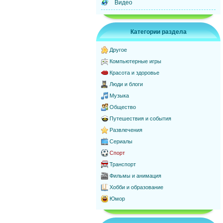
Видео
Категории раздела
Другое
Компьютерные игры
Красота и здоровье
Люди и блоги
Музыка
Общество
Путешествия и события
Развлечения
Сериалы
Спорт
Транспорт
Фильмы и анимация
Хобби и образование
Юмор