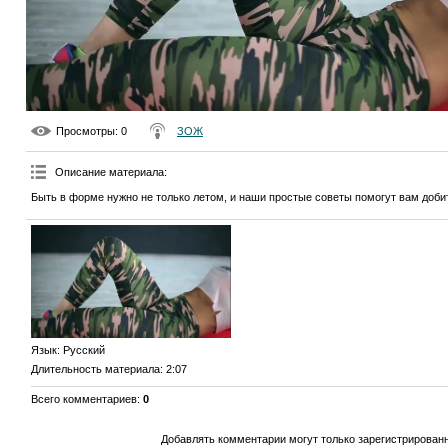
Просмотры
: 0
ЗОЖ
Описание материала
:
Быть в форме нужно не только летом, и наши простые советы помогут вам доби
Язык
: Русский
Длительность материала
: 2:07
Всего комментариев
:
0
Добавлять комментарии могут только зарегистрирован