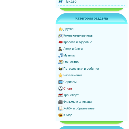
Видео
Категории раздела
Другое
Компьютерные игры
Красота и здоровье
Люди и блоги
Музыка
Общество
Путешествия и события
Развлечения
Сериалы
Спорт
Транспорт
Фильмы и анимация
Хобби и образование
Юмор