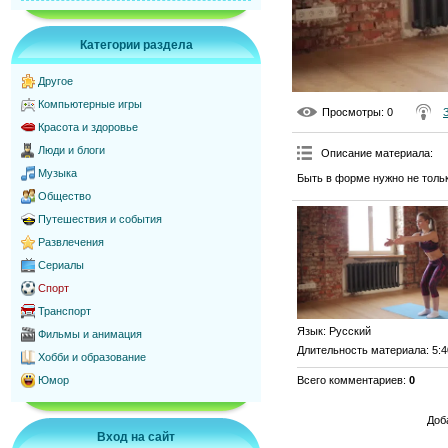
Категории раздела
Другое
Компьютерные игры
Просмотры
: 0
Красота и здоровье
Люди и блоги
Описание материала
:
Музыка
Быть в форме нужно не толь
Общество
Путешествия и события
Развлечения
Сериалы
Спорт
Транспорт
Язык
: Русский
Фильмы и анимация
Длительность материала
: 5:
Хобби и образование
Всего комментариев
:
0
Юмор
Доб
Вход на сайт