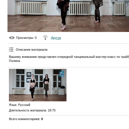
Просмотры
: 0
Другое
Описание материала
:
Вашему вниманию представлен очередной танцевальный мастер-класс по трайб
Полина.
Язык
: Русский
Длительность материала
: 18:75
Всего комментариев
:
0