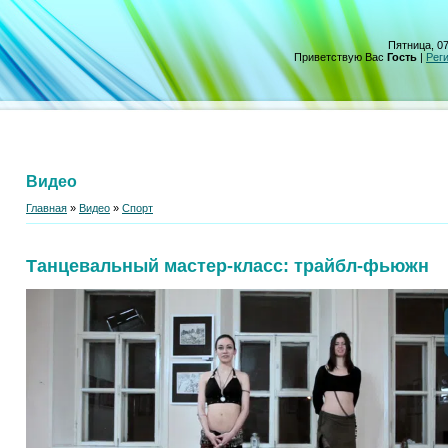
Пятница, 07
Приветствую Вас
Гость
|
Рег
Видео
Главная
»
Видео
»
Спорт
Танцевальный мастер-класс: трайбл-фьюжн