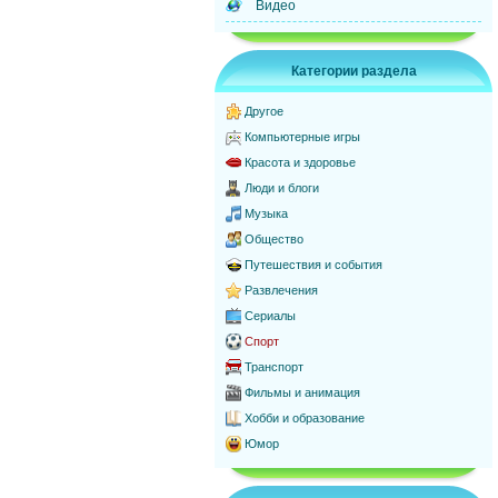
Видео
Категории раздела
Другое
Компьютерные игры
Красота и здоровье
Люди и блоги
Музыка
Общество
Путешествия и события
Развлечения
Сериалы
Спорт
Транспорт
Фильмы и анимация
Хобби и образование
Юмор