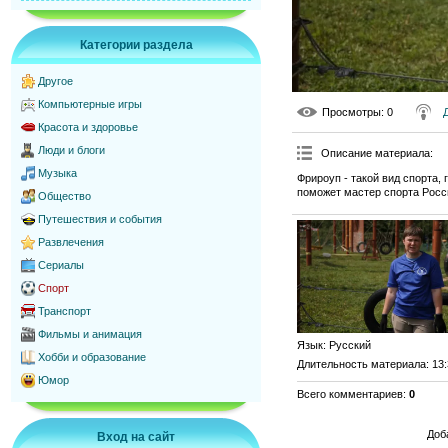
Категории раздела
Другое
Компьютерные игры
Просмотры
: 0
Красота и здоровье
Люди и блоги
Описание материала
:
Музыка
Фрироуп - такой вид спорта,
поможет мастер спорта Росс
Общество
Путешествия и события
Развлечения
Сериалы
Спорт
Транспорт
Фильмы и анимация
Язык
: Русский
Хобби и образование
Длительность материала
: 13
Юмор
Всего комментариев
:
0
Доб
Вход на сайт